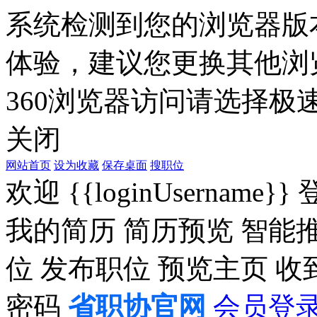
系统检测到您的浏览器版
体验，建议您更换其他浏
360浏览器访问请选择极速
关闭
网站首页
设为收藏
保存桌面
搜职位
欢迎
{{loginUsername}}
我的简历
简历预览
智能
位
发布职位
预览主页
收
密码
省职协官网
会员登